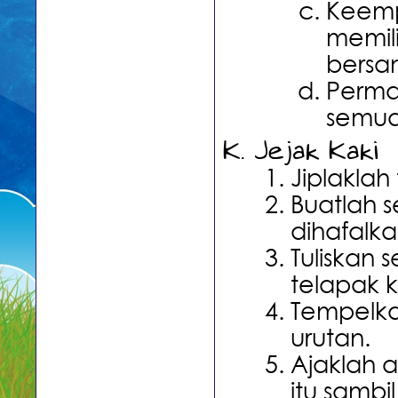
Keemp
memil
bersa
Perma
semua 
Jejak Kaki
Jiplaklah
Buatlah 
dihafalka
Tuliskan 
telapak k
Tempelkan
urutan.
Ajaklah 
itu sambi