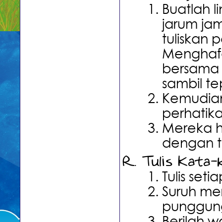
Buatlah l
jarum jam
tuliskan 
Menghafa
bersama
sambil t
Kemudian 
perhatik
Mereka h
dengan t
Tulis Kata
Tulis set
Suruh me
punggun