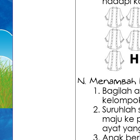
hadapi ka
Menambah 
Bagilah 
kelompo
Suruhlah 
maju ke 
ayat yang
Anak beri