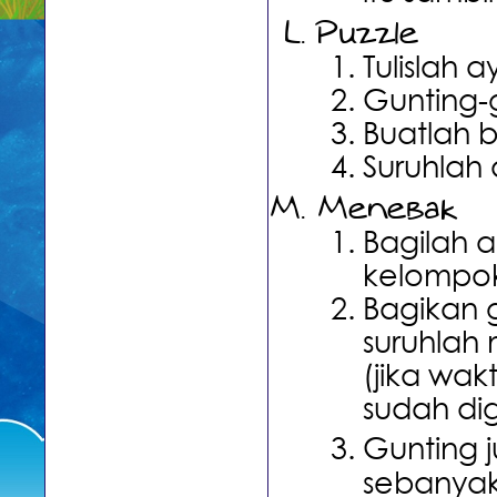
Puzzle
Tulislah 
Gunting-
Buatlah 
Suruhlah
Menebak
Bagilah 
kelompo
Bagikan 
suruhlah
(jika wa
sudah dig
Gunting j
sebanyak