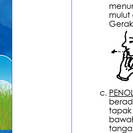
menun
mulut 
Gerak
PENO
berada
tapak
bawah
tanga