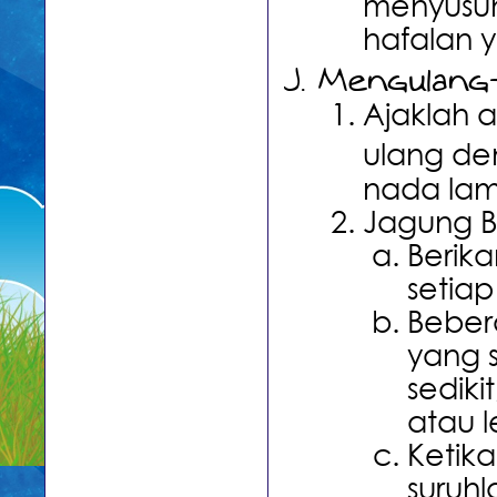
menyusun
hafalan 
Mengulang-
Ajaklah 
ulang de
nada lamb
Jagung 
Berika
setiap
Beber
yang 
sediki
atau l
Ketika
suruh