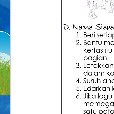
Nama Siapa
Beri seti
Bantu me
kertas it
bagian.
Letakkan
dalam ko
Suruh an
Edarkan 
Jika lag
memegang
satu poto