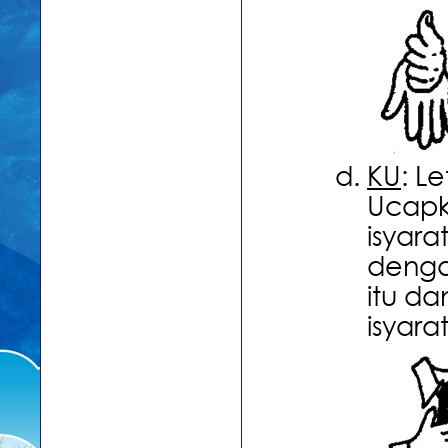
KU
: L
Ucapk
isyara
denga
itu d
isyara