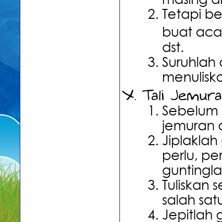
masing a
Tetapi be
buat acak
dst.
Suruhlah
menuliska
Tali Jemur
Sebelum p
jemuran d
Jiplakla
perlu, pe
guntingla
Tuliskan 
salah sa
Jepitlah