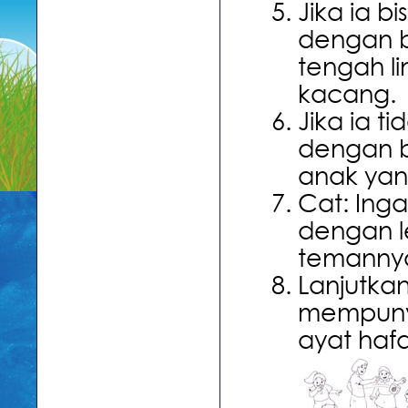
Jika ia 
dengan b
tengah l
kacang.
Jika ia t
dengan b
anak yang
Cat: Ing
dengan l
temanny
Lanjutkan
mempuny
ayat hafa