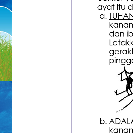
ayat itu 
TUHA
kanan
dan ib
Letak
gerak
pingg
ADAL
kanan