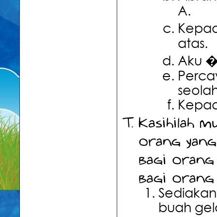
A.
Kepad
atas.
Aku � 
Perca
seola
Kepada
Kasihilah m
orang yang
bagi orang
bagi orang 
Sediakan 
buah gela