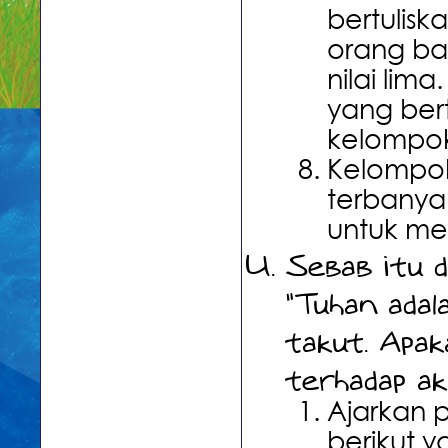
bertulis
orang b
nilai lim
yang ber
kelompok
Kelompok
terbanya
untuk me
Sebab itu d
"Tuhan adal
takut. Apak
terhadap aku
Ajarkan 
berikut 