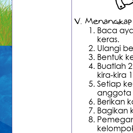
Menangkap
Baca aya
keras.
Ulangi be
Bentuk k
Buatlah 2
kira-kira 
Setiap k
anggota 
Berikan k
Bagikan k
Pemegan
kelompokn