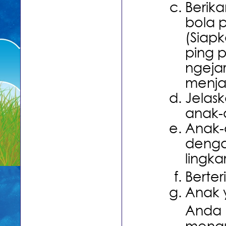
Berik
bola p
(Siap
ping 
ngeja
menja
Jelas
anak-a
Anak-
denga
lingka
Berter
Anak 
Anda 