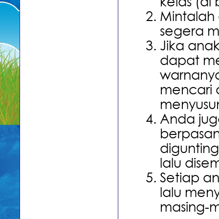
kelas (di
Mintala
segera m
Jika ana
dapat m
warnanya
mencari
menyusun
Anda jug
berpasan
diguntin
lalu dise
Setiap an
lalu men
masing-ma