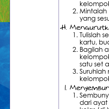
kelompo
Mintalah
yang ses
Mengurutk
Tulislah
kartu, bu
Bagilah 
kelompok
satu set 
Suruhlah
kelompok
Menyembuny
Sembunyik
dari aya