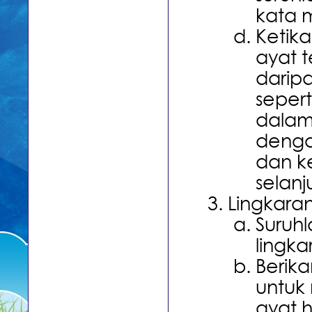
kata 
Ketik
ayat t
darip
seper
dalam 
denga
dan k
selanj
Lingkara
Suruh
lingka
Berik
untuk
ayat h