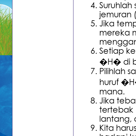
Suruhlah
jemuran (
Jika temp
mereka m
menggant
Setiap k
�H� di ba
Pilihlah 
huruf �H
mana.
Jika teb
tertebak
lantang, 
Kita haru