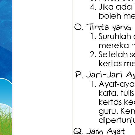
Jika ada 
boleh m
Tinta yang 
Suruhlah
mereka h
Setelah 
kertas m
Jari-Jari A
Ayat-ayat
kata, tul
kertas kec
guru. Kem
dipertun
Jam Ayat