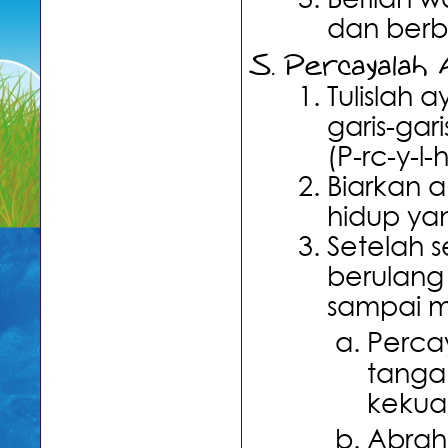
Berilah 
dan berba
Percayalah
Tulislah 
garis-ga
(P-rc-y-l-
Biarkan 
hidup ya
Setelah 
berulang
sampai m
Perc
tanga
kekua
Abrah