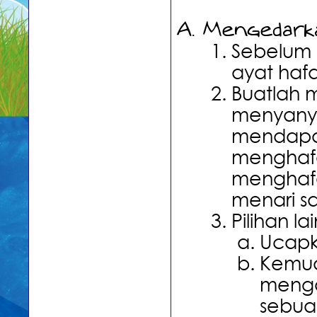
Mengedark
Sebelum
ayat hafa
Buatlah 
menyanyi
mendapa
menghafa
menghafa
menari s
Pilihan lai
Ucapk
Kemud
menga
sebuah