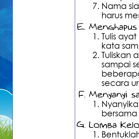
Nama sia
harus me
Menghapus 
Tulis aya
kata sam
Tuliskan 
sampai s
beberap
secara ur
Menyanyi s
Nyanyika
bersama 
Lomba Kel
Bentukla