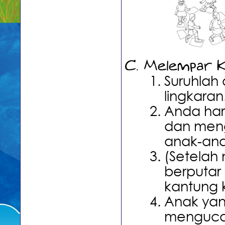
Melempar 
Suruhlah
lingkaran
Anda haru
dan men
anak-ana
(Setelah
berputar
kantung 
Anak yan
mengucap