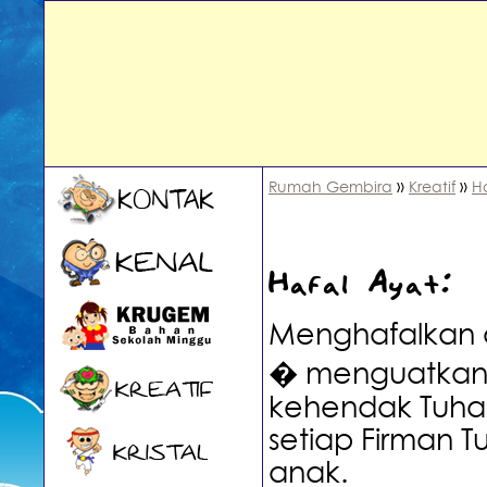
»
»
Rumah Gembira
Kreatif
H
Hafal Ayat:
Menghafalkan 
� menguatkan,
kehendak Tuhan,
setiap Firman T
anak.