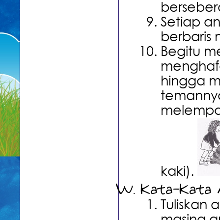
berseber
Setiap a
berbaris
Begitu m
menghafa
hingga m
temannya
melempar
kaki).
Kata-Kata 
Tuliskan 