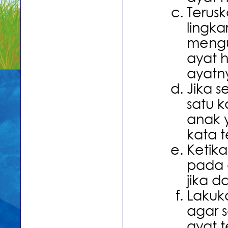
Terusk
lingk
mengu
ayat h
ayatn
Jika 
satu 
anak 
kata t
Ketika
pada a
jika 
Lakuka
agar 
ayat t