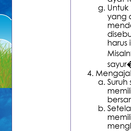
Untuk 
yang d
mendap
diseb
harus
Misal
sayur
Mengaja
Suruh 
memil
bersa
Setel
memili
mengh