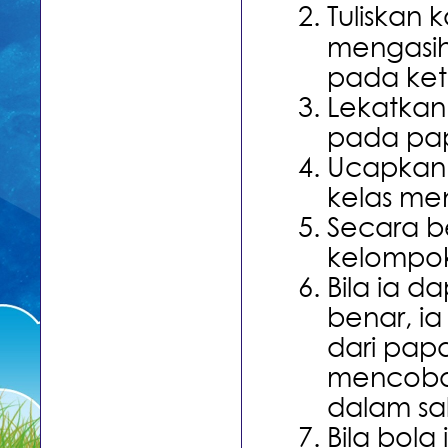
Tuliskan
mengasih
pada keti
Lekatkan 
pada papa
Ucapkan a
kelas me
Secara be
kelompok
Bila ia 
benar, ia
dari papa
mencoba 
dalam sal
Bila bola