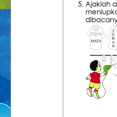
Ajaklah 
meniupkan
dibacany